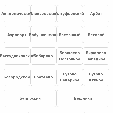
Академический
Алексеевский
Алтуфьевский
Арбат
Аэропорт
Бабушкинский
Басманный
Беговой
Бирюлево
Бирюлево
Бескудниковский
Бибирево
Восточное
Западное
Бутово
Бутово
Богородское
Братеево
Северное
Южное
Бутырский
Вешняки