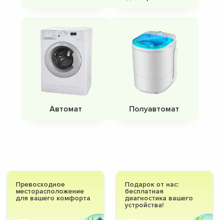
Автомат
Полуавтомат
Превосходное
Подарок от нас:
месторасположение
бесплатная
для вашего комфорта
диагностика вашего
устройства!