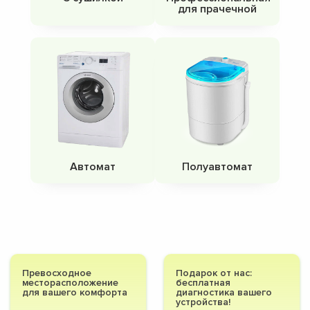
для прачечной
Автомат
Полуавтомат
Превосходное
Подарок от нас:
месторасположение
бесплатная
для вашего комфорта
диагностика вашего
устройства!