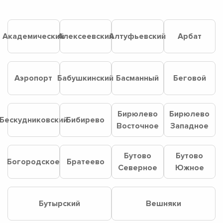
Академический
Алексеевский
Алтуфьевский
Арбат
Аэропорт
Бабушкинский
Басманный
Беговой
Бирюлево
Бирюлево
Бескудниковский
Бибирево
Восточное
Западное
Бутово
Бутово
Богородское
Братеево
Северное
Южное
Бутырский
Вешняки